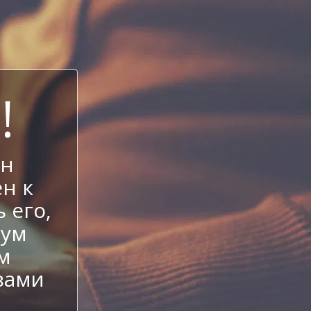
!
ен
н к
 его,
иум
м
вами