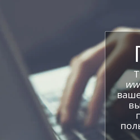
Т
ww
ваше
вы
пол