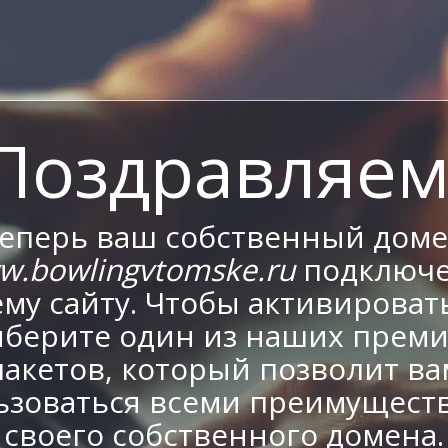
Поздравляем
еперь ваш собственный дом
w.bowlingvtomske.ru
подключе
му сайту. Чтобы активировать
берите один из наших прем
пакетов, который позволит ва
ьзоваться всеми преимущест
своего собственного домена.