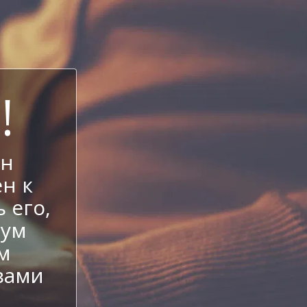
!
ен
н к
 его,
иум
м
вами