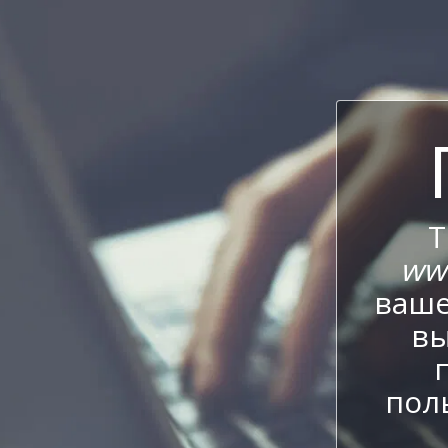
Т
ww
ваше
вы
пол