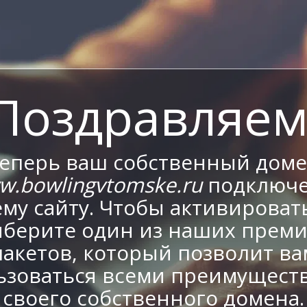
Поздравляем
еперь ваш собственный дом
w.bowlingvtomske.ru
подключе
му сайту. Чтобы активировать
берите один из наших прем
пакетов, который позволит ва
ьзоваться всеми преимущест
своего собственного домена.