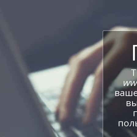
Т
ww
ваше
вы
пол