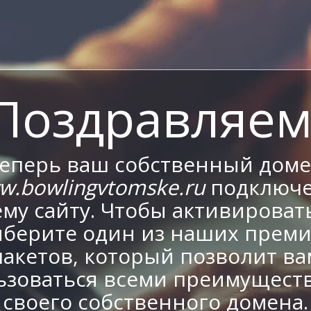
Поздравляем
еперь ваш собственный дом
w.bowlingvtomske.ru
подключе
му сайту. Чтобы активировать
берите один из наших прем
пакетов, который позволит ва
ьзоваться всеми преимущест
своего собственного домена.