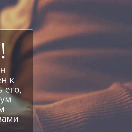
!
ен
н к
 его,
иум
м
вами