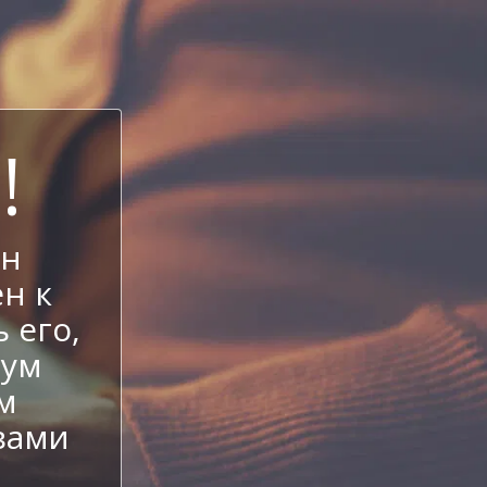
!
ен
н к
 его,
иум
м
вами