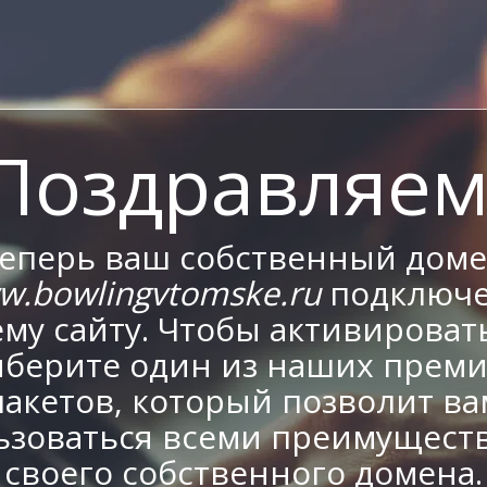
Поздравляем
еперь ваш собственный дом
w.bowlingvtomske.ru
подключе
му сайту. Чтобы активировать
берите один из наших прем
пакетов, который позволит ва
ьзоваться всеми преимущест
своего собственного домена.