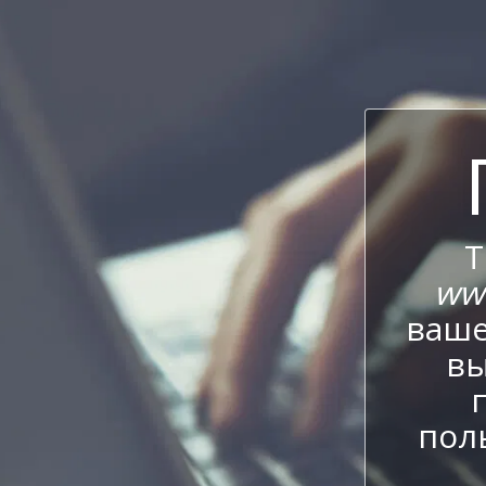
Т
ww
ваше
вы
пол