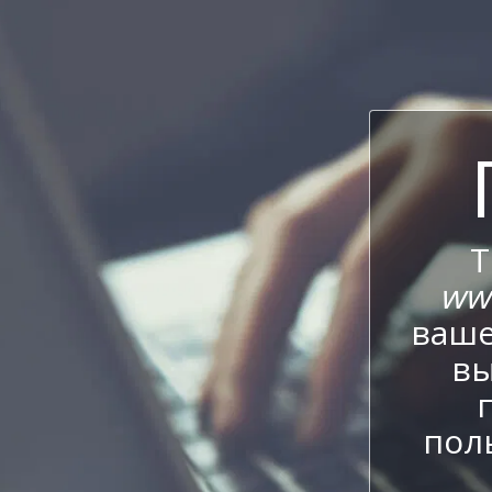
Т
ww
ваше
вы
пол