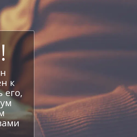
!
ен
н к
 его,
иум
м
вами