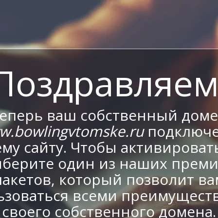
Поздравляем
еперь ваш собственный дом
w.bowlingvtomske.ru
подключе
му сайту. Чтобы активировать
берите один из наших прем
пакетов, который позволит ва
ьзоваться всеми преимущест
своего собственного домена.